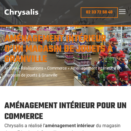
02 33 72 50 40
AMÉNAGEMENT INTÉRIEUR
D’UN MAGASIN DE JOUETS À
GRANVILLE
Accueil
»
Réalisations
»
Commerce
»
Aménagement intérieur d’un
magasin de jouets à Granville
AMÉNAGEMENT INTÉRIEUR POUR UN
COMMERCE
Chrysalis a réalisé l’
aménagement intérieur
du magasin