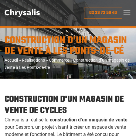
02 33 72 50 40
CONSTRUCTION D’UN MAGASIN
DE VENTE À LES PONTS-DE-CÉ
Accueil
»
Réalisations
»
Commerce
»
Construction d’un magasin de
vente à Les Ponts-de-Cé
CONSTRUCTION D'UN MAGASIN DE
VENTE DE CYCLES
Chrysalis a réalisé la
construction d’un magasin de vente
pour Cesbron, un projet visant à créer un espace de vente
moderne et fonctionnel. Le bâtiment a été conçu pour